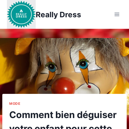
Aller
au
Really Dress
contenu
MODE
Comment bien déguiser
votre enfant pour cette