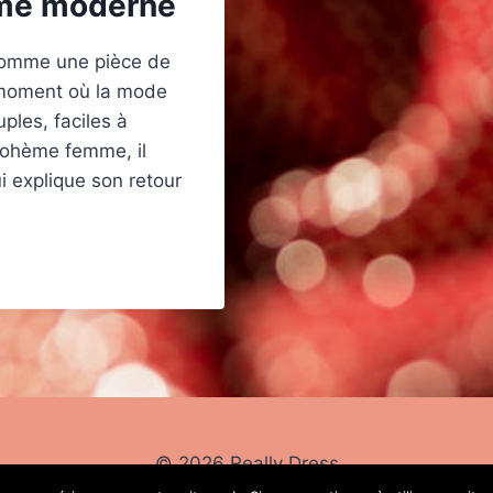
ème moderne
comme une pièce de
u moment où la mode
ples, faciles à
 bohème femme, il
ui explique son retour
© 2026 Really Dress