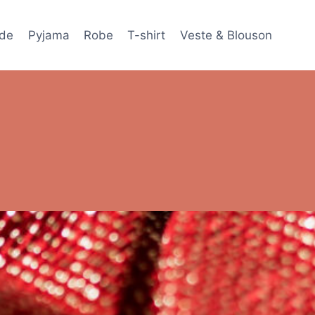
de
Pyjama
Robe
T-shirt
Veste & Blouson