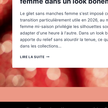
femme dans un look boh
Le gilet sans manches femme s'est imposé 
transition particulièrement utile en 2026, a
femme mi-saison privilégie les silhouettes sou
adapter d'une heure à l'autre. Dans un look
apporte du relief sans alourdir la tenue, ce q
dans les collections…
COMMENT
LIRE LA SUITE
PORTER
LE
GILET
SANS
MANCHES
FEMME
DANS
UN
LOOK
BOHÈME