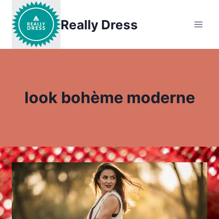
Aller
au
Really Dress
contenu
look bohème moderne