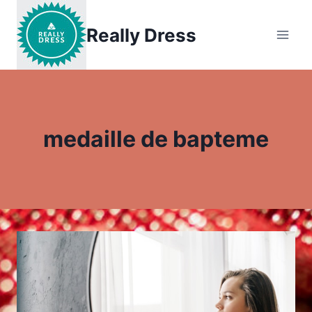
Aller
au
Really Dress
contenu
medaille de bapteme