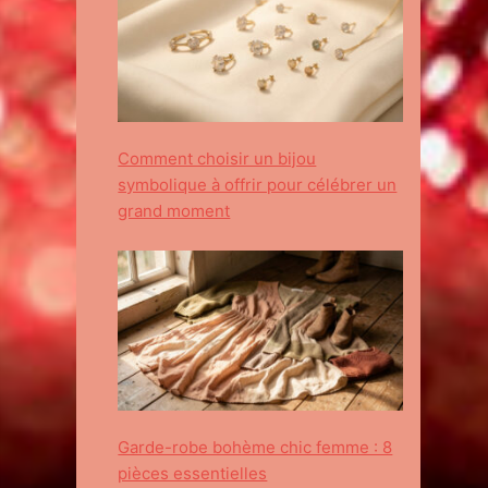
Comment choisir un bijou
symbolique à offrir pour célébrer un
grand moment
Garde-robe bohème chic femme : 8
pièces essentielles