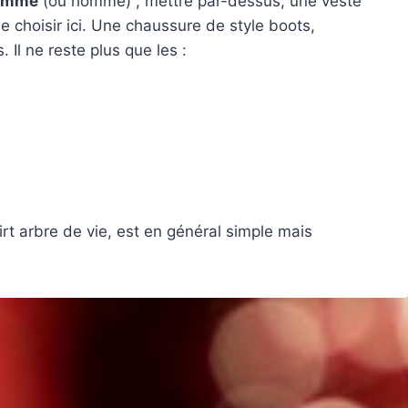
femme
(ou homme) ; mettre par-dessus, une veste
de choisir ici. Une chaussure de style boots,
 Il ne reste plus que les :
rt arbre de vie, est en général simple mais